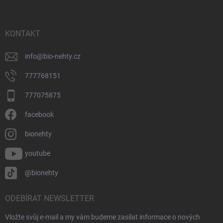
p
a
t
í
KONTAKT
info
@
bio-nehty.cz
777768151
777075875
facebook
bionehty
youtube
@bionehty
ODEBÍRAT NEWSLETTER
Vložte svůj e-mail a my vám budeme zasílat informace o nových