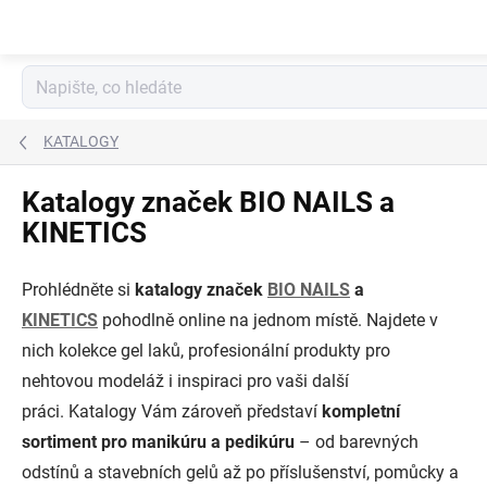
Přejít
na
obsah
KATALOGY
Katalogy značek BIO NAILS a
KINETICS
Prohlédněte si
katalogy značek
BIO NAILS
a
KINETICS
pohodlně online na jednom místě. Najdete v
nich kolekce gel laků, profesionální produkty pro
nehtovou modeláž i inspiraci pro vaši další
práci. Katalogy Vám zároveň představí
kompletní
sortiment pro manikúru a pedikúru
– od barevných
odstínů a stavebních gelů až po příslušenství, pomůcky a