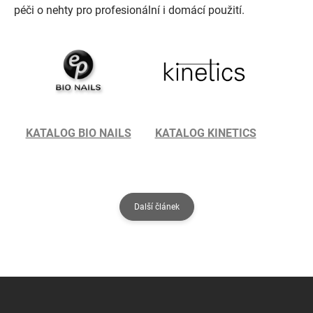
péči o nehty pro profesionální i domácí použití.
KATALOG BIO NAILS
KATALOG KINETICS
Další článek
Z
á