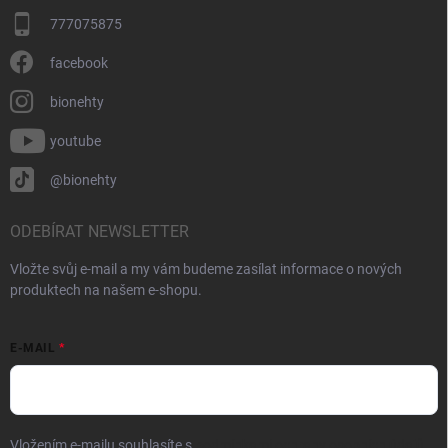
777075875
facebook
bionehty
youtube
@bionehty
ODEBÍRAT NEWSLETTER
Vložte svůj e-mail a my vám budeme zasílat informace o nových
produktech na našem e-shopu.
E-MAIL
Vložením e-mailu souhlasíte s
podmínkami ochrany osobních údajů