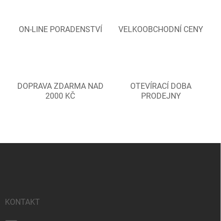
ON-LINE PORADENSTVÍ
VELKOOBCHODNÍ CENY
DOPRAVA ZDARMA NAD
OTEVÍRACÍ DOBA
2000 KČ
PRODEJNY
Z
á
p
a
t
í
KONTAKT