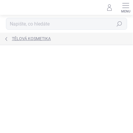
Přejít
na
obsah
Hledat
TĚLOVÁ KOSMETIKA