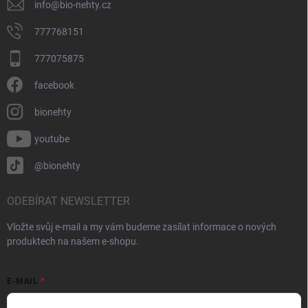
info
@
bio-nehty.cz
777768151
777075875
facebook
bionehty
youtube
@bionehty
ODEBÍRAT NEWSLETTER
Vložte svůj e-mail a my vám budeme zasílat informace o nových
produktech na našem e-shopu.
E-MAIL