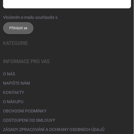
Vložením e-mailu souhlasíte s
podmínkami ochrany osobních údajů
Přihlásit se
KATEGORIE
INFORMACE PRO VÁS
O NÁS
NAPIŠTE NÁM
KONTAKTY
O NÁKUPU
OBCHODNÍ PODMÍNKY
ODSTOUPENÍ OD SMLOUVY
ZÁSADY ZPRACOVÁNÍ A OCHRANY OSOBNÍCH ÚDAJŮ