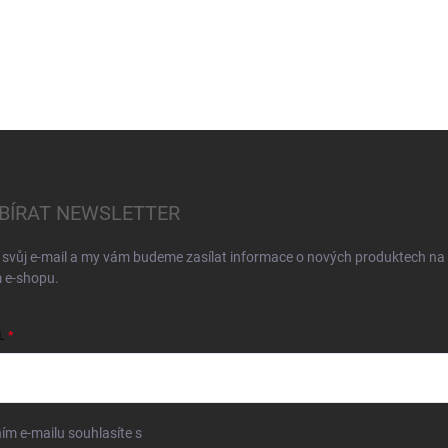
BÍRAT NEWSLETTER
 svůj e-mail a my vám budeme zasílat informace o nových produktech na
 e-shopu.
L
ím e-mailu souhlasíte s
podmínkami ochrany osobních údajů