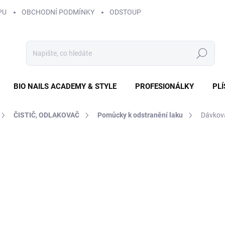
PU
OBCHODNÍ PODMÍNKY
ODSTOUPENÍ OD SMLOUVY
ZÁS
Hledat
BIO NAILS ACADEMY & STYLE
PROFESIONÁLKY
PL
ČISTIČ, ODLAKOVAČ
Pomůcky k odstranění laku
Dávkov