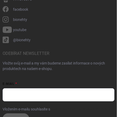
facebook
bionehty
youtube
@bionehty
ODEBÍRAT NEWSLETTER
Vložte svůj e-mail a my vám budeme zasílat informace o nových
produktech na našem e-shopu.
E-MAIL
Vložením e-mailu souhlasíte s
podmínkami ochrany osobních údajů