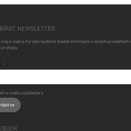
BÍRAT NEWSLETTER
 svůj e-mail a my vám budeme zasílat informace o nových produktech 
 e-shopu.
L
ím e-mailu souhlasíte s
podmínkami ochrany osobních údajů
hlásit se
EBOOK