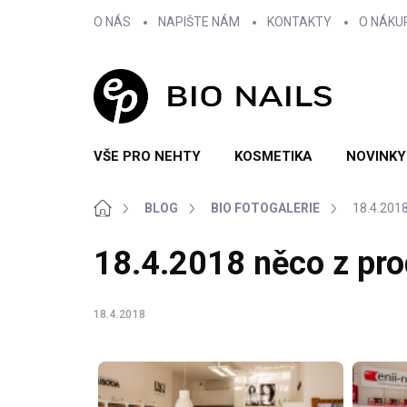
Přejít
O NÁS
NAPIŠTE NÁM
KONTAKTY
O NÁKU
na
obsah
VŠE PRO NEHTY
KOSMETIKA
NOVINKY
Domů
BLOG
BIO FOTOGALERIE
18.4.2018
18.4.2018 něco z pro
18.4.2018