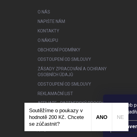
O NÁS
NAPIŠTE NÁM
KONTAKTY
O NÁKUPU
OBCHODNÍ PODMÍNKY
ODSTOUPENÍ OD SMLOUVY
ZÁSADY ZPRACOVÁNÍ A OCHRANY
OSOBNÍCH ÚDAJŮ
ODSTOUPENÍ OD SMLOUVY
REKLAMAČNÍ LIST
AFFILIATE - PARTNERSKÝ PROGRAM
Tento web p
Soutěžíme o poukazy v
webu vyjadřu
hodnotě 200 Kč. Chcete
ANO
NE
se zúčastnit?
Nastaven
Copyright 2026
BIO NAILS
. Všechna práva vyhrazena.