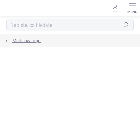
Přejít
na
obsah
Hledat
Modelovací gel