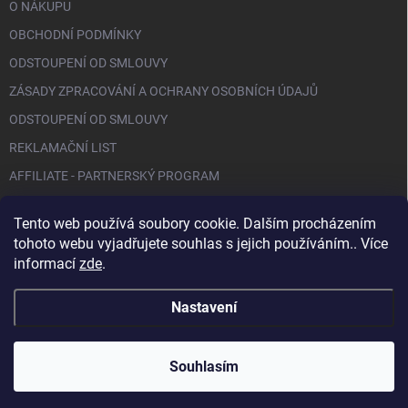
O NÁKUPU
OBCHODNÍ PODMÍNKY
ODSTOUPENÍ OD SMLOUVY
ZÁSADY ZPRACOVÁNÍ A OCHRANY OSOBNÍCH ÚDAJŮ
ODSTOUPENÍ OD SMLOUVY
REKLAMAČNÍ LIST
AFFILIATE - PARTNERSKÝ PROGRAM
Tento web používá soubory cookie. Dalším procházením
FACEBOOK
tohoto webu vyjadřujete souhlas s jejich používáním.. Více
informací
zde
.
Nastavení
Copyright 2026
BIO NAILS
. Všechna práva vyhrazena.
Souhlasím
Vytvořil Shoptet