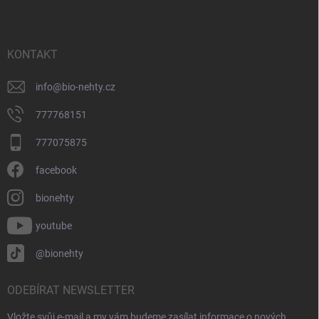
p
a
t
í
KONTAKT
info
@
bio-nehty.cz
777768151
777075875
facebook
bionehty
youtube
@bionehty
ODEBÍRAT NEWSLETTER
Vložte svůj e-mail a my vám budeme zasílat informace o nových