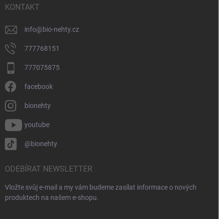
í
KONTAKT
info
@
bio-nehty.cz
777768151
777075875
facebook
bionehty
youtube
@bionehty
ODEBÍRAT NEWSLETTER
Vložte svůj e-mail a my vám budeme zasílat informace o nových
produktech na našem e-shopu.