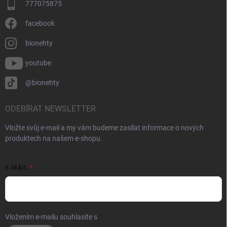
777075875
facebook
bionehty
youtube
@bionehty
ODEBÍRAT NEWSLETTER
Vložte svůj e-mail a my vám budeme zasílat informace o nových
produktech na našem e-shopu.
E-MAIL
Vložením e-mailu souhlasíte s
podmínkami ochrany osobních údajů