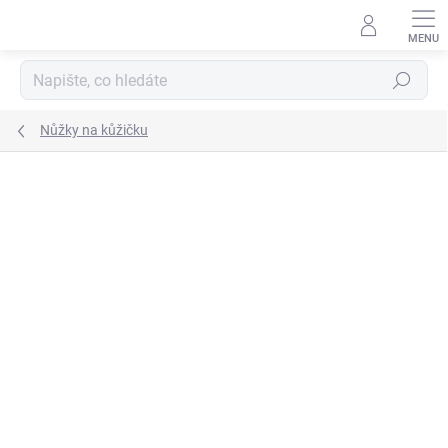
Přejít
na
obsah
Hledat
Nůžky na kůžičku