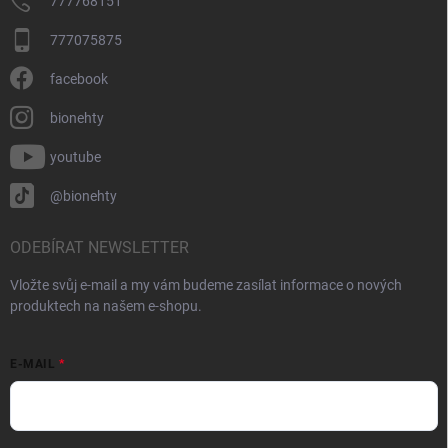
777768151
777075875
facebook
bionehty
youtube
@bionehty
ODEBÍRAT NEWSLETTER
Vložte svůj e-mail a my vám budeme zasílat informace o nových
produktech na našem e-shopu.
E-MAIL