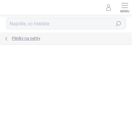
Přejít
na
obsah
Hledat
Pilníky na nehty