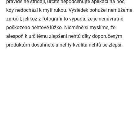
pravidelně střídají, určitě nepodceňujte aplikaci na noc,
kdy nedochází k mytí rukou. Výsledek bohužel nemůžeme
zaručit, jelikož z fotografií to vypadá, že je nenávratně
poškozeno nehtové lůžko. Nicméně si myslíme, že
alespoň k určitému zlepšení nehtů díky doporučeným
produktům dosáhnete a nehty kvalita nehtů se zlepší.