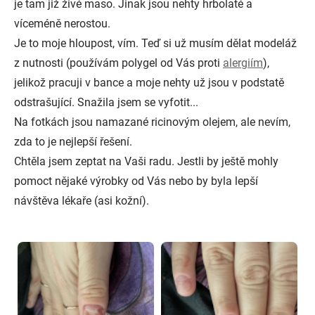
je tam již živé maso. Jinak jsou nehty hrbolaté a
víceméně nerostou.
Je to moje hloupost, vím. Teď si už musím dělat modeláž
z nutnosti (používám polygel od Vás proti
alergiím
),
jelikož pracuji v bance a moje nehty už jsou v podstatě
odstrašující. Snažila jsem se vyfotit...
Na fotkách jsou namazané ricinovým olejem, ale nevím,
zda to je nejlepší řešení.
Chtěla jsem zeptat na Vaši radu. Jestli by ještě mohly
pomoct nějaké výrobky od Vás nebo by byla lepší
návštěva lékaře (asi kožní).