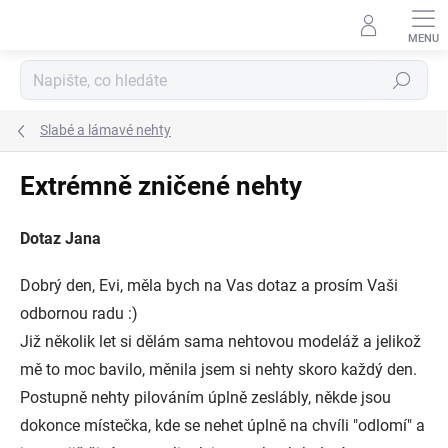
Přejít
na
obsah
Hledat
Slabé a lámavé nehty
Extrémně zničené nehty
Dotaz Jana
Dobrý den, Evi, měla bych na Vas dotaz a prosím Vaši
odbornou radu :)
Již několik let si dělám sama nehtovou modeláž a jelikož
mě to moc bavilo, měnila jsem si nehty skoro každý den.
Postupně nehty pilováním úplně zeslábly, někde jsou
dokonce místečka, kde se nehet úplně na chvíli "odlomí" a