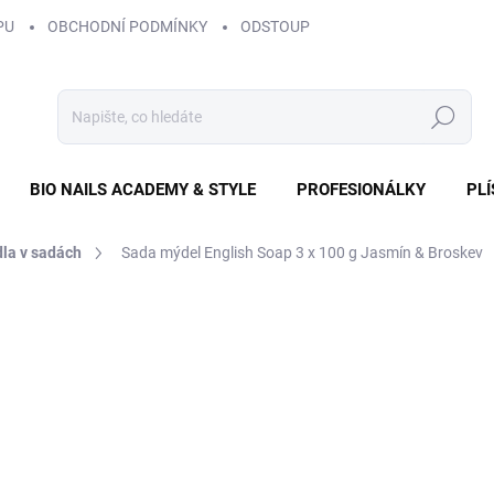
PU
OBCHODNÍ PODMÍNKY
ODSTOUPENÍ OD SMLOUVY
ZÁS
Hledat
BIO NAILS ACADEMY & STYLE
PROFESIONÁLKY
PL
la v sadách
Sada mýdel English Soap 3 x 100 g Jasmín & Broskev