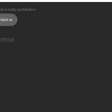
ím e-mailu souhlasíte s
podmínkami ochrany osobních údajů
hlásit se
EBOOK