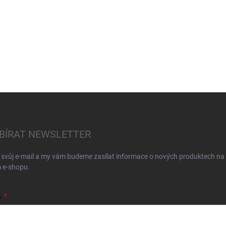
BÍRAT NEWSLETTER
 svůj e-mail a my vám budeme zasílat informace o nových produktech na
 e-shopu.
L