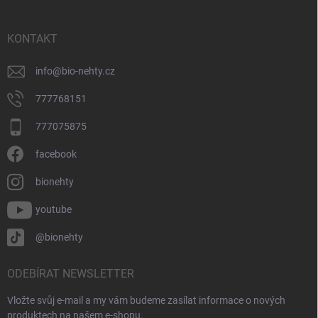
a
t
í
KONTAKT
info
@
bio-nehty.cz
777768151
777075875
facebook
bionehty
youtube
@bionehty
ODEBÍRAT NEWSLETTER
Vložte svůj e-mail a my vám budeme zasílat informace o nových
produktech na našem e-shopu.