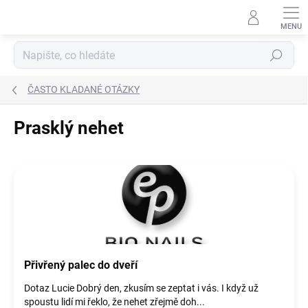
Přejít
na
obsah
Hledat
ČASTO KLADANÉ OTÁZKY
Prasklý nehet
V
ý
p
i
s
č
l
Přivřený palec do dveří
á
n
Dotaz Lucie Dobrý den, zkusím se zeptat i vás. I když už
k
spoustu lidí mi řeklo, že nehet zřejmě doh...