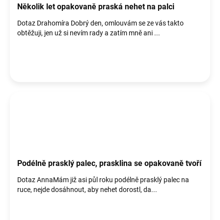
Několik let opakovaně praská nehet na palci
Dotaz Drahomíra Dobrý den, omlouvám se ze vás takto
obtěžuji, jen už si nevím rady a zatím mně ani ...
Podélně prasklý palec, prasklina se opakovaně tvoří
Dotaz AnnaMám již asi půl roku podélně prasklý palec na
ruce, nejde dosáhnout, aby nehet dorostl, da...