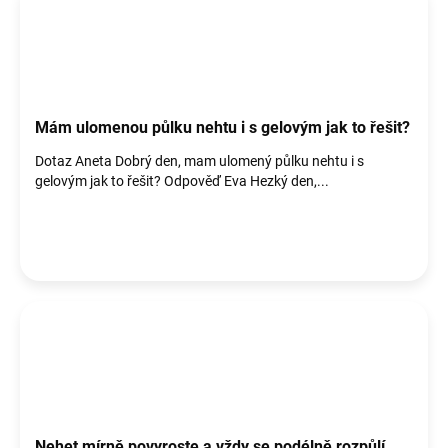
Mám ulomenou půlku nehtu i s gelovým jak to řešit?
Dotaz Aneta Dobrý den, mam ulomený půlku nehtu i s
gelovým jak to řešit? Odpověď Eva Hezký den,...
Nehet mírně povyroste a vždy se podélně rozpůlí