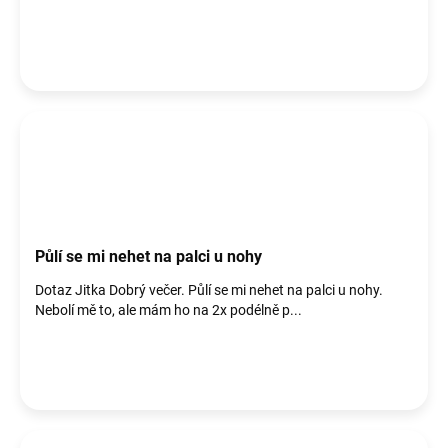
ů
Půlí se mi nehet na palci u nohy
Dotaz Jitka Dobrý večer. Půlí se mi nehet na palci u nohy.
Nebolí mě to, ale mám ho na 2x podélně p...