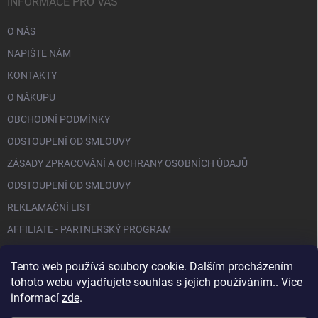
INFORMACE PRO VÁS
O NÁS
NAPIŠTE NÁM
KONTAKTY
O NÁKUPU
OBCHODNÍ PODMÍNKY
ODSTOUPENÍ OD SMLOUVY
ZÁSADY ZPRACOVÁNÍ A OCHRANY OSOBNÍCH ÚDAJŮ
ODSTOUPENÍ OD SMLOUVY
REKLAMAČNÍ LIST
AFFILIATE - PARTNERSKÝ PROGRAM
Tento web používá soubory cookie. Dalším procházením
FACEBOOK
tohoto webu vyjadřujete souhlas s jejich používáním.. Více
informací
zde
.