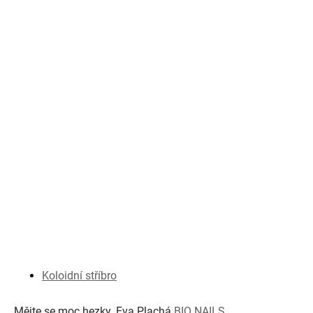
Koloidní stříbro
Mějte se moc hezky. Eva Plachá
BIO NAILS