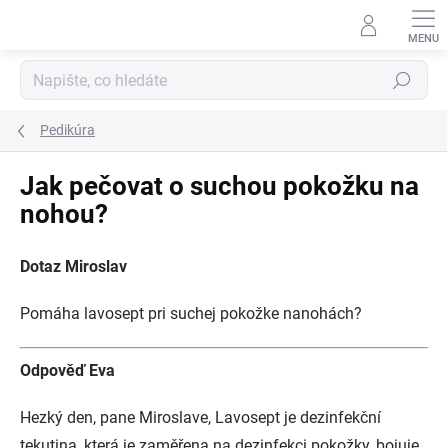
Přejít
na
obsah
Hledat
Pedikúra
Jak pečovat o suchou pokožku na
nohou?
Dotaz Miroslav
Pomáha lavosept pri suchej pokožke nanohách?
Odpověď Eva
Hezký den, pane Miroslave, Lavosept je dezinfekční
tekutina, která je zaměřena na dezinfekci pokožky, bojuje