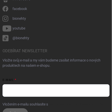
facebook
bionehty
youtube
@bionehty
ODEBÍRAT NEWSLETTER
Vložte svůj e-mail a my vám budeme zasílat informace o nových
produktech na našem e-shopu.
E-MAIL
Vložením e-mailu souhlasíte s
podmínkami ochrany osobních údajů