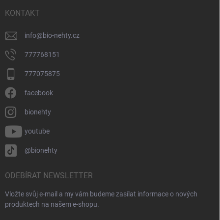
t
í
KONTAKT
info
@
bio-nehty.cz
777768151
777075875
facebook
bionehty
youtube
@bionehty
ODEBÍRAT NEWSLETTER
Vložte svůj e-mail a my vám budeme zasílat informace o nových
produktech na našem e-shopu.