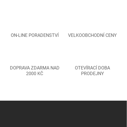
ON-LINE PORADENSTVÍ
VELKOOBCHODNÍ CENY
DOPRAVA ZDARMA NAD
OTEVÍRACÍ DOBA
2000 KČ
PRODEJNY
Z
á
p
a