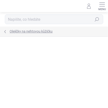
Přejít
na
obsah
Hledat
Olejíčky na nehtovou kůžičku