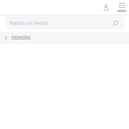
Přejít
na
obsah
Hledat
PEDIKÚRA