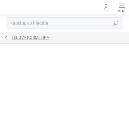
Přejít
na
obsah
Hledat
TĚLOVÁ KOSMETIKA