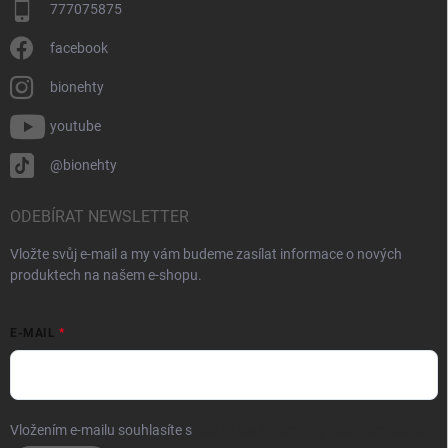
777075875
facebook
bionehty
youtube
@bionehty
ODEBÍRAT NEWSLETTER
Vložte svůj e-mail a my vám budeme zasílat informace o nových
produktech na našem e-shopu.
E-MAIL
Vložením e-mailu souhlasíte s
podmínkami ochrany osobních údajů