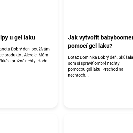
ipy u gel laku
Jak vytvořit babyboome
pomocí gel laku?
aneta Dobrý den, používám
ee produkty . Alergie. Mám
Dotaz Dominika Dobrý deň. Skúšal
ěkké a pružné nehty. Hodn...
som si spraviť ombré nechty
pomocou gél laku. Prechod na
nechtoch...