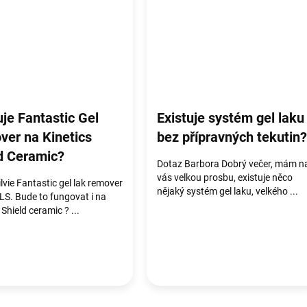
je Fantastic Gel
Existuje systém gel laku
er na Kinetics
bez přípravných tekutin?
d Ceramic?
Dotaz Barbora Dobrý večer, mám n
vás velkou prosbu, existuje něco
lvie Fantastic gel lak remover
nějaký systém gel laku, velkého ...
LS. Bude to fungovat i na
 Shield ceramic ? ...