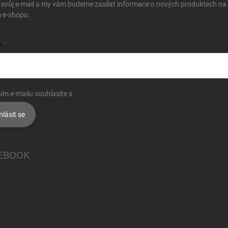
 svůj e-mail a my vám budeme zasílat informace o nových produktech na
 e-shopu.
L
ím e-mailu souhlasíte s
podmínkami ochrany osobních údajů
hlásit se
EBOOK