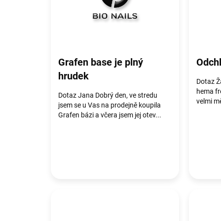
č
l
á
n
k
ů
Grafen base je plný
Odchl
hrudek
Dotaz Ž
hema fr
Dotaz Jana Dobrý den, ve stredu
velmi m
jsem se u Vas na prodejně koupila
Grafen bázi a včera jsem jej otev...