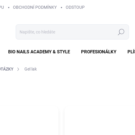
PU
OBCHODNÍ PODMÍNKY
ODSTOUPENÍ OD SMLOUVY
ZÁS
Hledat
BIO NAILS ACADEMY & STYLE
PROFESIONÁLKY
PL
OTÁZKY
Gel lak