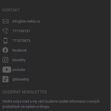
t
í
KONTAKT
info
@
bio-nehty.cz
777768151
777075875
facebook
bionehty
youtube
@bionehty
ODEBÍRAT NEWSLETTER
Vložte svůj e-mail a my vám budeme zasílat informace o nových
produktech na našem e-shopu.