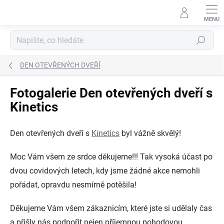
Přejít
na
obsah
Hledat
DEN OTEVŘENÝCH DVEŘÍ
Fotogalerie Den otevřených dveří s
Kinetics
Den otevřených dveří s
Kinetics
byl vážně skvělý!
Moc Vám všem ze srdce děkujeme!!! Tak vysoká účast po
dvou covidových letech, kdy jsme žádné akce nemohli
pořádat, opravdu nesmírně potěšila!
Děkujeme Vám všem zákaznicím, které jste si udělaly čas
a přišly nás podpořit nejen příjemnou pohodovou