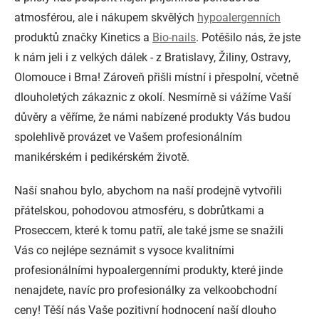
atmosférou, ale i nákupem skvělých
hypoalergenních
produktů značky Kinetics a
Bio-nails
. Potěšilo nás, že jste
k nám jeli i z velkých dálek - z Bratislavy, Žiliny, Ostravy,
Olomouce i Brna! Zároveň přišli místní i přespolní, včetně
dlouholetých zákaznic z okolí. Nesmírně si vážíme Vaší
důvěry a věříme, že námi nabízené produkty Vás budou
spolehlivě provázet ve Vašem profesionálním
manikérském i pedikérském životě.
Naší snahou bylo, abychom na naší prodejně vytvořili
přátelskou, pohodovou atmosféru, s dobrůtkami a
Proseccem, které k tomu patří, ale také jsme se snažili
Vás co nejlépe seznámit s vysoce kvalitními
profesionálními hypoalergenními produkty, které jinde
nenajdete, navíc pro profesionálky za velkoobchodní
ceny! Těší nás Vaše pozitivní hodnocení naší dlouho