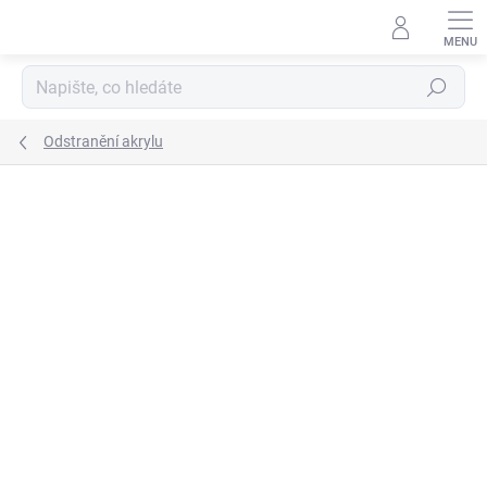
Přejít
na
obsah
Hledat
Odstranění akrylu