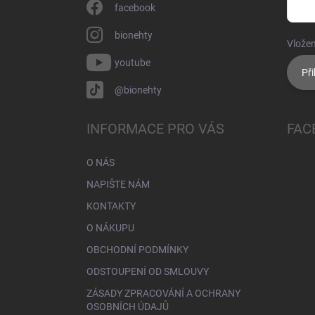
facebook
bionehty
Vložen
youtube
Při
@bionehty
INFORMACE PRO VÁS
FAC
O NÁS
NAPIŠTE NÁM
KONTAKTY
O NÁKUPU
OBCHODNÍ PODMÍNKY
ODSTOUPENÍ OD SMLOUVY
ZÁSADY ZPRACOVÁNÍ A OCHRANY
OSOBNÍCH ÚDAJŮ