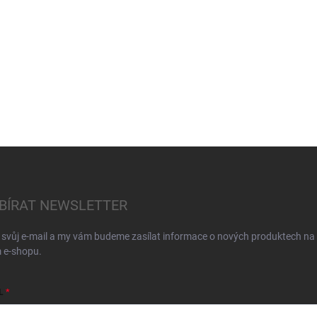
BÍRAT NEWSLETTER
 svůj e-mail a my vám budeme zasílat informace o nových produktech na
 e-shopu.
L