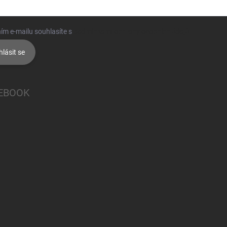
ím e-mailu souhlasíte s
podmínkami ochrany osobních údajů
hlásit se
EBOOK