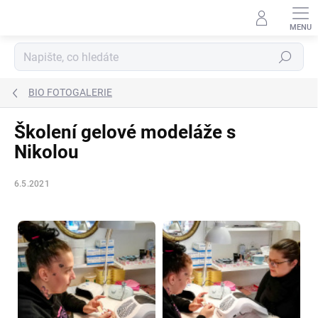
Přejít
na
obsah
Hledat
BIO FOTOGALERIE
Školení gelové modeláže s
Nikolou
6.5.2021