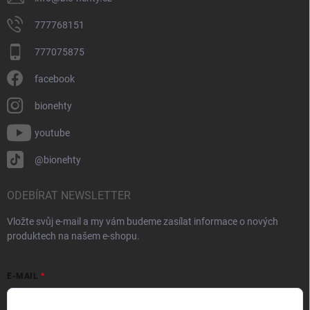
777768151
777075875
facebook
bionehty
youtube
@bionehty
ODEBÍRAT NEWSLETTER
Vložte svůj e-mail a my vám budeme zasílat informace o nových
produktech na našem e-shopu.
E-MAIL