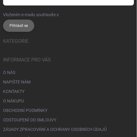
Vložením e-mailu souhlasíte s
podmínkami ochrany osobních údajů
Přihlásit se
KATEGORIE
INFORMACE PRO VÁS
O NÁS
NAPIŠTE NÁM
KONTAKTY
O NÁKUPU
OBCHODNÍ PODMÍNKY
ODSTOUPENÍ OD SMLOUVY
ZÁSADY ZPRACOVÁNÍ A OCHRANY OSOBNÍCH ÚDAJŮ