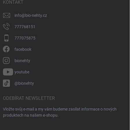
í
KONTAKT
info
@
bio-nehty.cz
777768151
777075875
facebook
bionehty
youtube
@bionehty
ODEBÍRAT NEWSLETTER
Vložte svůj e-mail a my vám budeme zasílat informace o nových
produktech na našem e-shopu.