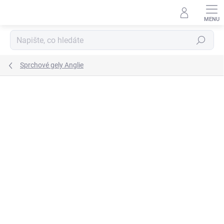
Přejít
na
obsah
Hledat
Sprchové gely Anglie