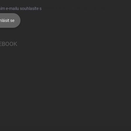
ím e-mailu souhlasíte s
podmínkami ochrany osobních údajů
hlásit se
EBOOK