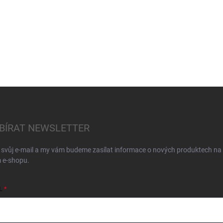
BÍRAT NEWSLETTER
 svůj e-mail a my vám budeme zasílat informace o nových produktech na
 e-shopu.
L