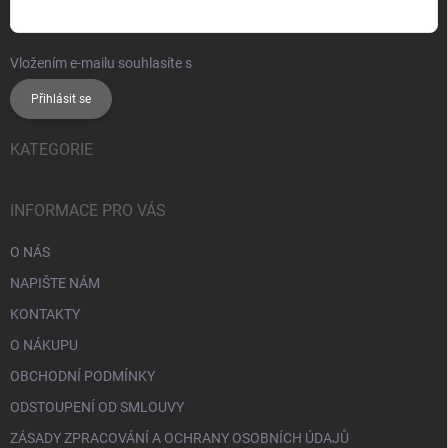
Vložením e-mailu souhlasíte s
podmínkami ochrany osobních údajů
Přihlásit se
KATEGORIE
INFORMACE PRO VÁS
O NÁS
NAPIŠTE NÁM
KONTAKTY
O NÁKUPU
OBCHODNÍ PODMÍNKY
ODSTOUPENÍ OD SMLOUVY
ZÁSADY ZPRACOVÁNÍ A OCHRANY OSOBNÍCH ÚDAJŮ