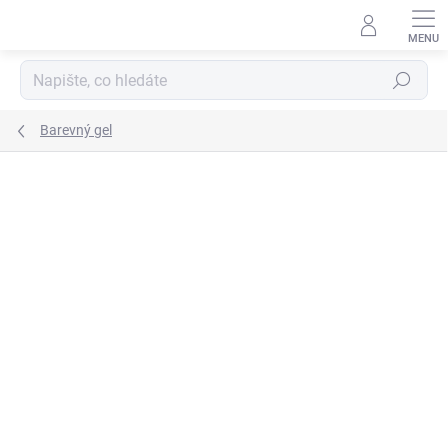
Přejít
na
obsah
Hledat
Barevný gel