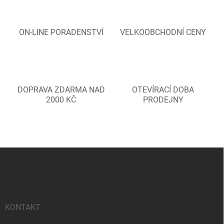
ON-LINE PORADENSTVÍ
VELKOOBCHODNÍ CENY
DOPRAVA ZDARMA NAD
OTEVÍRACÍ DOBA
2000 KČ
PRODEJNY
Z
á
p
a
t
í
KONTAKT