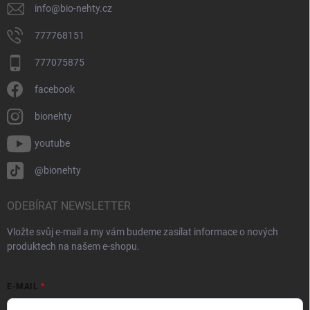
info
@
bio-nehty.cz
777768151
777075875
facebook
bionehty
youtube
@bionehty
ODEBÍRAT NEWSLETTER
Vložte svůj e-mail a my vám budeme zasílat informace o nových
produktech na našem e-shopu.
E-MAIL