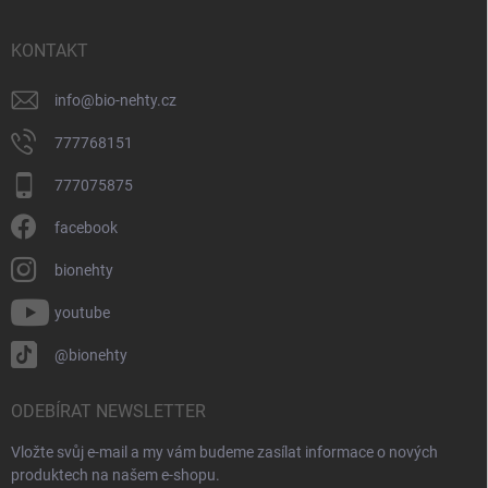
a
t
í
KONTAKT
info
@
bio-nehty.cz
777768151
777075875
facebook
bionehty
youtube
@bionehty
ODEBÍRAT NEWSLETTER
Vložte svůj e-mail a my vám budeme zasílat informace o nových
produktech na našem e-shopu.