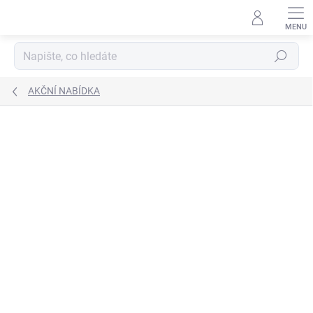
Přejít
na
obsah
Hledat
AKČNÍ NABÍDKA